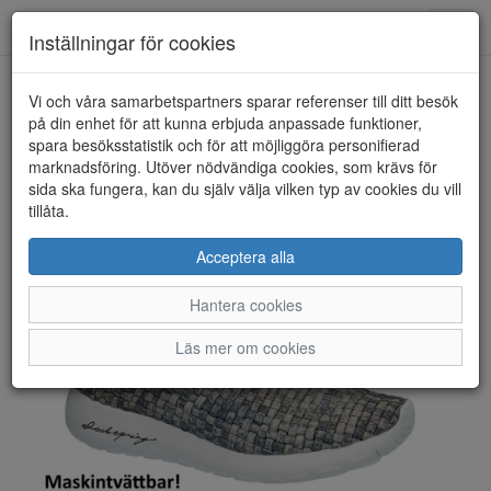
Toggl
Inställningar för cookies
navig
Vi och våra samarbetspartners sparar referenser till ditt besök
HEM
ROCK SPRING
på din enhet för att kunna erbjuda anpassade funktioner,
spara besöksstatistik och för att möjliggöra personifierad
marknadsföring. Utöver nödvändiga cookies, som krävs för
sida ska fungera, kan du själv välja vilken typ av cookies du vill
tillåta.
Acceptera alla
Hantera cookies
Läs mer om cookies