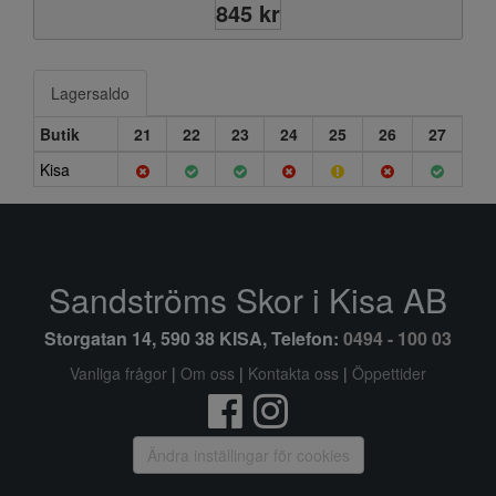
845 kr
Lagersaldo
Butik
21
22
23
24
25
26
27
Kisa
Sandströms Skor i Kisa AB
Storgatan 14, 590 38 KISA, Telefon:
0494 - 100 03
Vanliga frågor
|
Om oss
|
Kontakta oss
|
Öppettider
Ändra inställingar för cookies