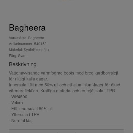
Bagheera
Varumärke: Bagheera
Artikelnummer: 540153
Material: Syntet/mesh/tex
Färg: Svart
Beskrivning
Vattenavvisande varmfodrad boots med bred kardborrslejf
för riktigt kalla dagar.
Innersula i filt med 50% ull och ett aluminium-lager för ökad
värmereflektion. Kraftiga material och en rejäl sula i TPR.
· WP4500
· Velcro
· Filt-innersula i 50% ull
· Yttersula i TPR
· Normal läst