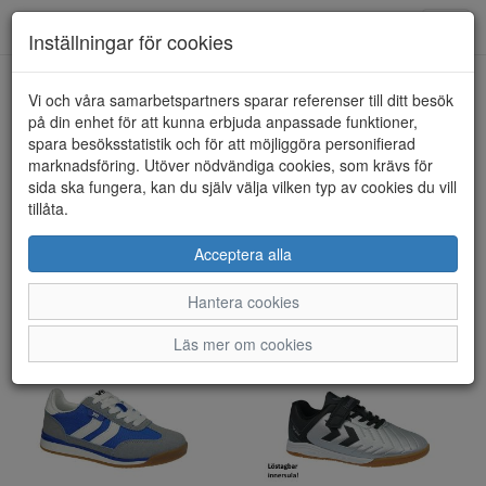
Toggl
Inställningar för cookies
navig
Visa filter
Vi och våra samarbetspartners sparar referenser till ditt besök
på din enhet för att kunna erbjuda anpassade funktioner,
Sport/Fritid - Barn (114
spara besöksstatistik och för att möjliggöra personifierad
marknadsföring. Utöver nödvändiga cookies, som krävs för
artiklar)
sida ska fungera, kan du själv välja vilken typ av cookies du vill
tillåta.
Sortera efter:
Acceptera alla
Hantera cookies
Läs mer om cookies