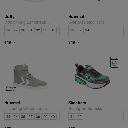
Duffy
Hummel
Vit/blommig Barnsneakers.
Svart/vit Fotbollssko.
28
29
30
31
32
33
34
35
29
32
34
35
449 ;-
349 ;-
Hummel
Skechers
Ljusgrå/grå Sportkänga.
Brun/grön Barnsko.
33
34
36
37
38
39
40
31
32