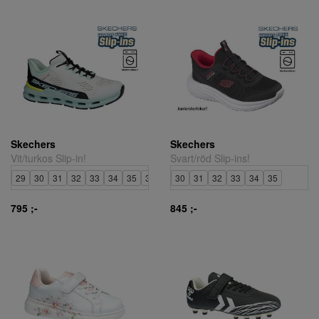
Skechers
Skechers
Vit/turkos Slip-in!
Svart/röd Slip-ins!
29
30
31
32
33
34
35
36
38
30
39
31
40
32
33
34
35
795 ;-
845 ;-