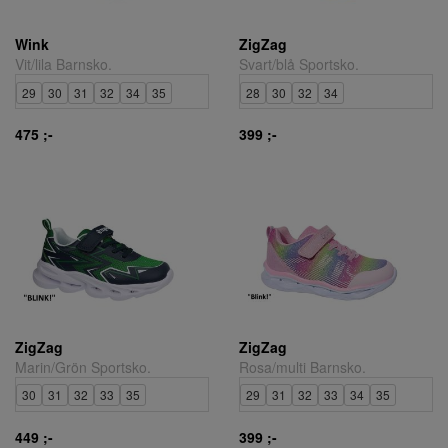
Wink
ZigZag
Vit/lila Barnsko.
Svart/blå Sportsko.
29
30
31
32
34
35
28
30
32
34
475 ;-
399 ;-
ZigZag
ZigZag
Marin/Grön Sportsko.
Rosa/multi Barnsko.
30
31
32
33
35
29
31
32
33
34
35
449 ;-
399 ;-