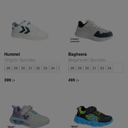
Hummel
Bagheera
Vit/grön Sportsko.
Beige/svart Sportsko.
28
29
30
31
32
33
34
35
36
28
38
29
30
31
33
34
399 ;-
495 ;-