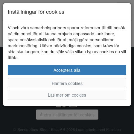
Toggl
Inställningar för cookies
navig
Vi och våra samarbetspartners sparar referenser till ditt besök
HEM
SKECHERS
på din enhet för att kunna erbjuda anpassade funktioner,
spara besöksstatistik och för att möjliggöra personifierad
Kunde inte hitta några artiklar...
marknadsföring. Utöver nödvändiga cookies, som krävs för
sida ska fungera, kan du själv välja vilken typ av cookies du vill
tillåta.
Sandströms Skor i Kisa AB
Acceptera alla
Storgatan 14, 590 38 KISA, Telefon:
0494 - 100 03
Hantera cookies
Vanliga frågor
|
Om oss
|
Kontakta oss
|
Öppettider
Läs mer om cookies
Ändra inställingar för cookies
© Sandströms Skor i Kisa AB 2026 i samarbete med
Flexicon