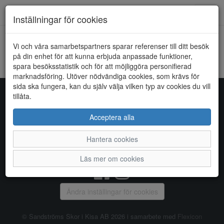
Toggl
Inställningar för cookies
navig
Vi och våra samarbetspartners sparar referenser till ditt besök
HEM
SUPERSOFT
på din enhet för att kunna erbjuda anpassade funktioner,
spara besöksstatistik och för att möjliggöra personifierad
Kunde inte hitta några artiklar...
marknadsföring. Utöver nödvändiga cookies, som krävs för
sida ska fungera, kan du själv välja vilken typ av cookies du vill
tillåta.
Sandströms Skor i Kisa AB
Acceptera alla
Storgatan 14, 590 38 KISA, Telefon:
0494 - 100 03
Hantera cookies
Vanliga frågor
|
Om oss
|
Kontakta oss
|
Öppettider
Läs mer om cookies
Ändra inställingar för cookies
© Sandströms Skor i Kisa AB 2026 i samarbete med
Flexicon