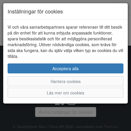
Toggl
Inställningar för cookies
navig
Vi och våra samarbetspartners sparar referenser till ditt besök
HEM
BUGATTI
på din enhet för att kunna erbjuda anpassade funktioner,
spara besöksstatistik och för att möjliggöra personifierad
Kunde inte hitta några artiklar...
marknadsföring. Utöver nödvändiga cookies, som krävs för
sida ska fungera, kan du själv välja vilken typ av cookies du vill
tillåta.
Sandströms Skor i Kisa AB
Acceptera alla
Storgatan 14, 590 38 KISA, Telefon:
0494 - 100 03
Hantera cookies
Vanliga frågor
|
Om oss
|
Kontakta oss
|
Öppettider
Läs mer om cookies
Ändra inställingar för cookies
© Sandströms Skor i Kisa AB 2026 i samarbete med
Flexicon