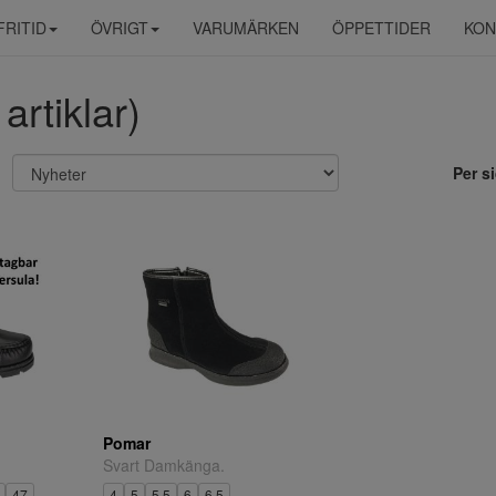
FRITID
ÖVRIGT
VARUMÄRKEN
ÖPPETTIDER
KON
artiklar)
Per s
Pomar
Svart Damkänga.
47
4
5
5,5
6
6,5