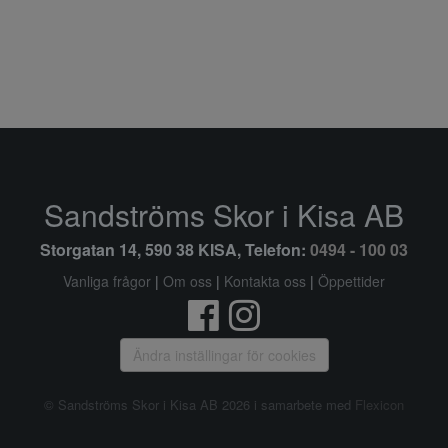
Sandströms Skor i Kisa AB
Storgatan 14, 590 38 KISA, Telefon:
0494 - 100 03
Vanliga frågor
|
Om oss
|
Kontakta oss
|
Öppettider
Ändra inställingar för cookies
© Sandströms Skor i Kisa AB 2026 i samarbete med
Flexicon