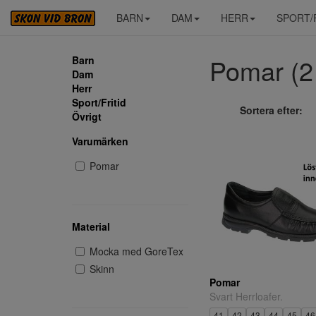
BARN
DAM
HERR
SPORT/
Pomar (2 
Barn
Dam
Herr
Sport/Fritid
Sortera efter:
Övrigt
Varumärken
Pomar
Material
Mocka med GoreTex
Skinn
Pomar
Svart Herrloafer.
41
42
43
44
45
46