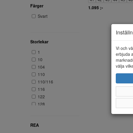
Färger
1.095 ;-
Svart
Inställ
Storlekar
Vi och vå
1
erbjuda a
10
marknads
välja vilk
104
110
110/116
116
122
128
140
146
REA
18