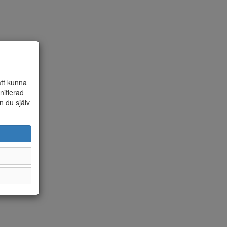
att kunna
nifierad
n du själv