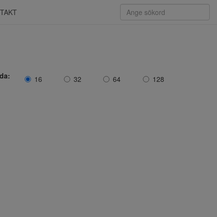
TAKT
ida:
16
32
64
128