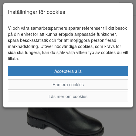
Toggl
Inställningar för cookies
navig
Vi och våra samarbetspartners sparar referenser till ditt besök
HEM
PARK WEST
på din enhet för att kunna erbjuda anpassade funktioner,
spara besöksstatistik och för att möjliggöra personifierad
marknadsföring. Utöver nödvändiga cookies, som krävs för
sida ska fungera, kan du själv välja vilken typ av cookies du vill
tillåta.
Acceptera alla
Hantera cookies
Läs mer om cookies