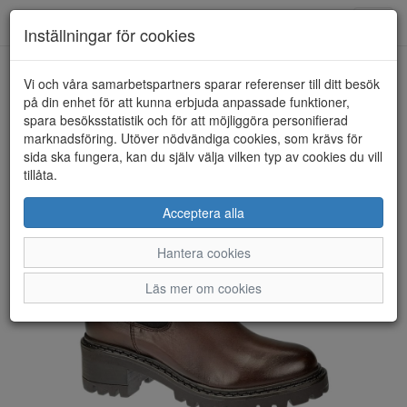
Toggl
Inställningar för cookies
navig
Vi och våra samarbetspartners sparar referenser till ditt besök
HEM
ROSA NEGRA
på din enhet för att kunna erbjuda anpassade funktioner,
spara besöksstatistik och för att möjliggöra personifierad
marknadsföring. Utöver nödvändiga cookies, som krävs för
sida ska fungera, kan du själv välja vilken typ av cookies du vill
tillåta.
Acceptera alla
Hantera cookies
Läs mer om cookies