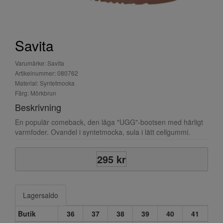
Savita
Varumärke: Savita
Artikelnummer: 080762
Material: Syntetmocka
Färg: Mörkbrun
Beskrivning
En populär comeback, den låga "UGG"-bootsen med härligt
varmfoder. Ovandel i syntetmocka, sula i lätt cellgummi.
295 kr
Lagersaldo
Butik
36
37
38
39
40
41