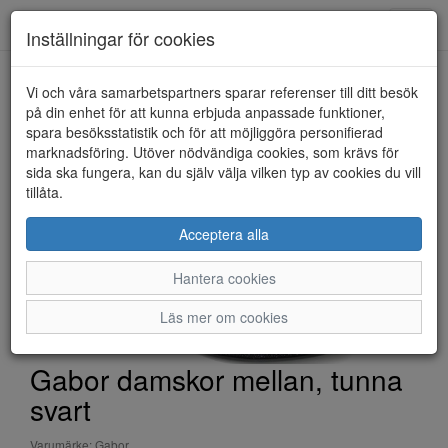
Toggl
Inställningar för cookies
navig
Vi och våra samarbetspartners sparar referenser till ditt besök
HEM
GABOR
på din enhet för att kunna erbjuda anpassade funktioner,
spara besöksstatistik och för att möjliggöra personifierad
marknadsföring. Utöver nödvändiga cookies, som krävs för
sida ska fungera, kan du själv välja vilken typ av cookies du vill
tillåta.
Acceptera alla
Hantera cookies
Läs mer om cookies
Gabor damskor mellan, tunna
svart
Varumärke: Gabor