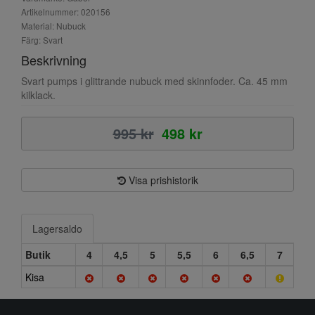
Artikelnummer: 020156
Material: Nubuck
Färg: Svart
Beskrivning
Svart pumps i glittrande nubuck med skinnfoder. Ca. 45 mm
kilklack.
995 kr
498 kr
Visa prishistorik
Lagersaldo
Butik
4
4,5
5
5,5
6
6,5
7
Kisa