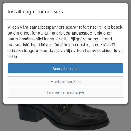
Toggl
Inställningar för cookies
navig
Vi och våra samarbetspartners sparar referenser till ditt besök
HEM
ROSA NEGRA
på din enhet för att kunna erbjuda anpassade funktioner,
spara besöksstatistik och för att möjliggöra personifierad
marknadsföring. Utöver nödvändiga cookies, som krävs för
sida ska fungera, kan du själv välja vilken typ av cookies du vill
tillåta.
Acceptera alla
Hantera cookies
Läs mer om cookies