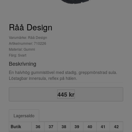
Råå Design
Varumärke: Råå Design
Artikelnummer: 710226
Material: Gummi
Färg: Svart
Beskrivning
En halvhög gummistövel med stadig, greppmönstrad sula.
Löstagbar innersula, reflex på hälen.
445 kr
Lagersaldo
Butik
36
37
38
39
40
41
42