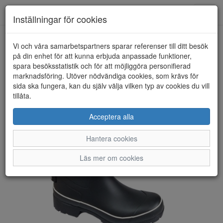
Toggl
Inställningar för cookies
navig
Vi och våra samarbetspartners sparar referenser till ditt besök
HEM
RÅÅ DESIGN
på din enhet för att kunna erbjuda anpassade funktioner,
spara besöksstatistik och för att möjliggöra personifierad
marknadsföring. Utöver nödvändiga cookies, som krävs för
sida ska fungera, kan du själv välja vilken typ av cookies du vill
tillåta.
Acceptera alla
Hantera cookies
Läs mer om cookies