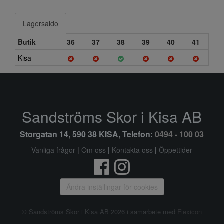
Lagersaldo
Butik
36
37
38
39
40
41
Kisa
Sandströms Skor i Kisa AB
Storgatan 14, 590 38 KISA, Telefon:
0494 - 100 03
Vanliga frågor
|
Om oss
|
Kontakta oss
|
Öppettider
Ändra inställingar för cookies
© Sandströms Skor i Kisa AB 2026 i samarbete med
Flexicon