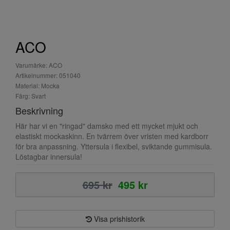
ACO
Varumärke: ACO
Artikelnummer: 051040
Material: Mocka
Färg: Svart
Beskrivning
Här har vi en "ringad" damsko med ett mycket mjukt och
elastiskt mockaskinn. En tvärrem över vristen med kardborr
för bra anpassning. Yttersula i flexibel, sviktande gummisula.
Löstagbar innersula!
695 kr
495 kr
Visa prishistorik