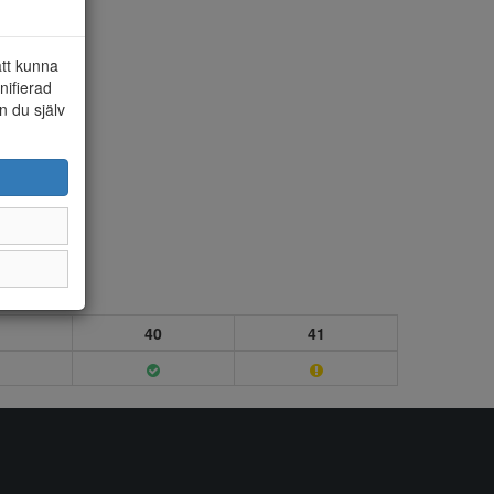
att kunna
nifierad
n du själv
40
41