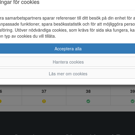
ningar för cookies
ra samarbetspartners sparar referenser till ditt besök på din enhet för 
npassade funktioner, spara besöksstatistik och för att möjliggöra perso
föring. Utöver nödvändiga cookies, som krävs för sida ska fungera, ka
en typ av cookies du vill tillåta.
Acceptera alla
Hantera cookies
Läs mer om cookies
6
37
38
39