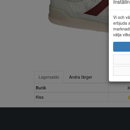
Inställ
Vi och vå
erbjuda a
marknads
välja vilk
Lagersaldo
Andra färger
Butik
3
Kisa