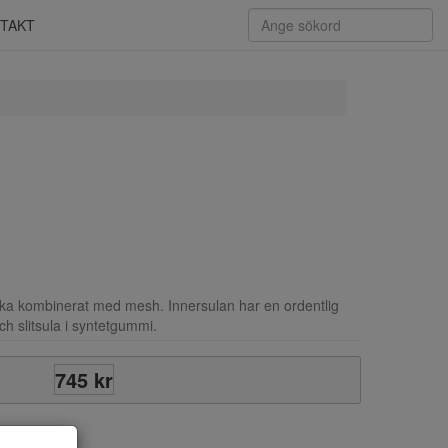
TAKT
ka kombinerat med mesh. Innersulan har en ordentlig
ch slitsula i syntetgummi.
745 kr