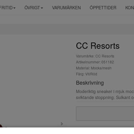
FRITID
ÖVRIGT
VARUMÄRKEN
ÖPPETTIDER
KON
CC Resorts
Varumärke: CC Resorts
Artikelnummer: 051182
Material: Mocka/mesh
Färg: Vit/Röd
Beskrivning
Moderiktig sneaker i mjuk moc
sviktande stoppning. Sulkant o