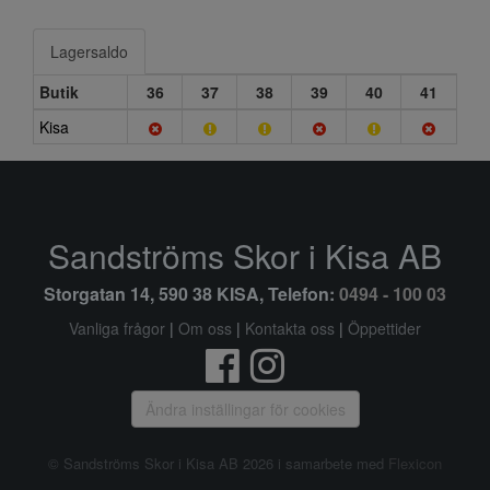
Lagersaldo
Butik
36
37
38
39
40
41
Kisa
Sandströms Skor i Kisa AB
Storgatan 14, 590 38 KISA, Telefon:
0494 - 100 03
Vanliga frågor
|
Om oss
|
Kontakta oss
|
Öppettider
Ändra inställingar för cookies
© Sandströms Skor i Kisa AB 2026 i samarbete med
Flexicon