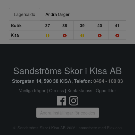
Lagersaldo
Andra färger
Butik
37
38
39
40
41
Kisa
Sandströms Skor i Kisa AB
Storgatan 14, 590 38 KISA, Telefon:
0494 - 100 03
Vanliga frågor
|
Om oss
|
Kontakta oss
|
Öppettider
Ändra inställingar för cookies
© Sandströms Skor i Kisa AB 2026 i samarbete med
Flexicon