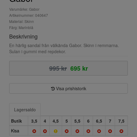
Varumärke: Gabor
Artikelnummer: 040647
Material: Skinn
Färg: Marinblå
Beskrivning
En härlig sandal från välkända Gabor. Skinn i remmarna.
Sulan i gummi med repdekor.
995 kr
695 kr
Visa prishistorik
Lagersaldo
Butik
3,5
4
4,5
5
5,5
6
6,5
7
7,5
Kisa