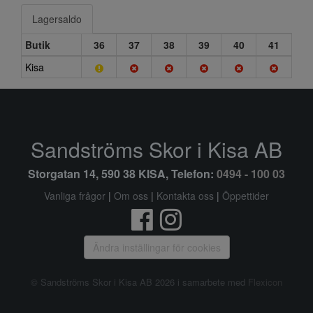
Lagersaldo
Butik
36
37
38
39
40
41
Kisa
Sandströms Skor i Kisa AB
Storgatan 14, 590 38 KISA, Telefon:
0494 - 100 03
Vanliga frågor
|
Om oss
|
Kontakta oss
|
Öppettider
Ändra inställingar för cookies
© Sandströms Skor i Kisa AB 2026 i samarbete med
Flexicon