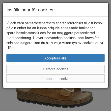
Toggl
Inställningar för cookies
navig
Vi och våra samarbetspartners sparar referenser till ditt besök
HEM
ROSA NEGRA
på din enhet för att kunna erbjuda anpassade funktioner,
spara besöksstatistik och för att möjliggöra personifierad
marknadsföring. Utöver nödvändiga cookies, som krävs för
sida ska fungera, kan du själv välja vilken typ av cookies du vill
tillåta.
Acceptera alla
Hantera cookies
Läs mer om cookies