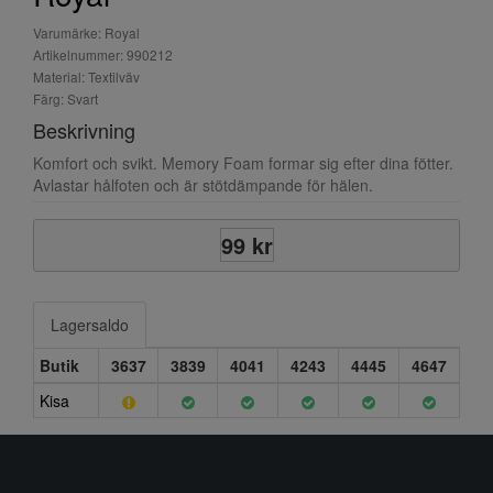
Varumärke: Royal
Artikelnummer: 990212
Material: Textilväv
Färg: Svart
Beskrivning
Komfort och svikt. Memory Foam formar sig efter dina fötter.
Avlastar hålfoten och är stötdämpande för hälen.
99 kr
Lagersaldo
Butik
3637
3839
4041
4243
4445
4647
Kisa