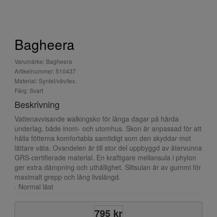
Bagheera
Varumärke: Bagheera
Artikelnummer: 510437
Material: Syntet/väv/tex.
Färg: Svart
Beskrivning
Vattenavvisande walkingsko för långa dagar på hårda
underlag, både inom- och utomhus. Skon är anpassad för att
hålla fötterna komfortabla samtidigt som den skyddar mot
lättare väta. Ovandelen är till stor del uppbyggd av återvunna
GRS-certifierade material. En kraftigare mellansula i phylon
ger extra dämpning och uthållighet. Slitsulan är av gummi för
maximalt grepp och lång livslängd.
· Normal läst
795 kr