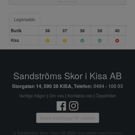
Lagersaldo
Butik
36
37
38
39
40
Kisa
Sandströms Skor i Kisa AB
Storgatan 14, 590 38 KISA, Telefon:
0494 - 100 03
Vanliga frågor
|
Om oss
|
Kontakta oss
|
Öppettider
Ändra inställingar för cookies
© Sandströms Skor i Kisa AB 2026 i samarbete med
Flexicon