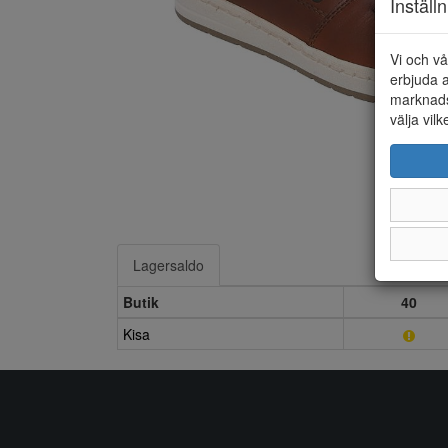
Inställ
Vi och vå
erbjuda a
marknads
välja vilk
Lagersaldo
Butik
40
Kisa