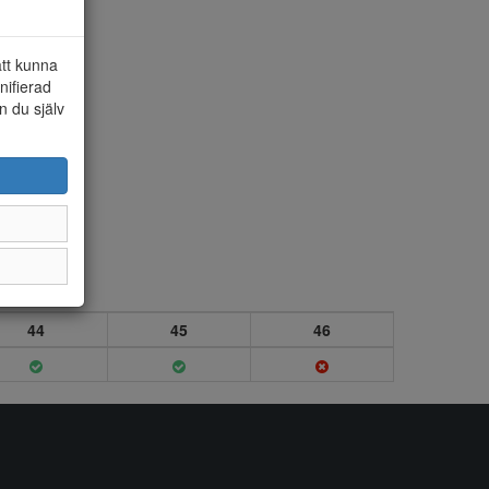
att kunna
nifierad
n du själv
44
45
46