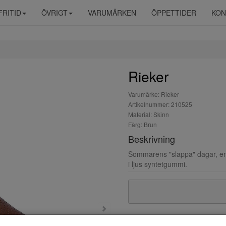
FRITID
ÖVRIGT
VARUMÄRKEN
ÖPPETTIDER
KON
Rieker
Varumärke: Rieker
Artikelnummer: 210525
Material: Skinn
Färg: Brun
Beskrivning
Sommarens "slappa" dagar, en l
i ljus syntetgummi.