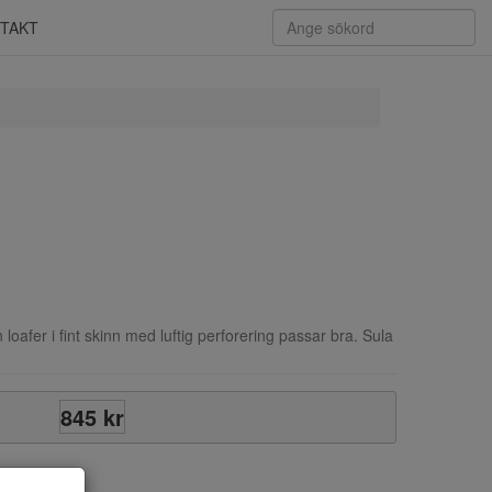
TAKT
oafer i fint skinn med luftig perforering passar bra. Sula
845 kr