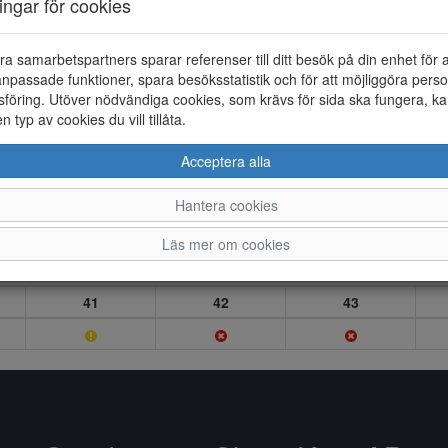
ningar för cookies
ra samarbetspartners sparar referenser till ditt besök på din enhet för 
npassade funktioner, spara besöksstatistik och för att möjliggöra perso
föring. Utöver nödvändiga cookies, som krävs för sida ska fungera, ka
en typ av cookies du vill tillåta.
Acceptera alla
Hantera cookies
Läs mer om cookies
41
42
43