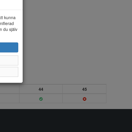
att kunna
nifierad
n du själv
44
45