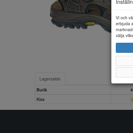
Inställ
Vi och vå
erbjuda a
marknads
välja vilk
Lagersaldo
Butik
4
Kisa