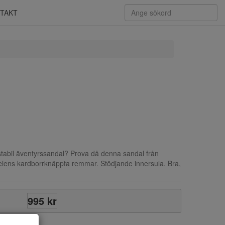
TAKT
 stabil äventyrssandal? Prova då denna sandal från
delens kardborrknäppta remmar. Stödjande innersula. Bra,
995 kr