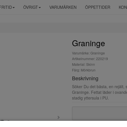
FRITID
ÖVRIGT
VARUMÄRKEN
ÖPPETTIDER
KON
Graninge
Varumärke: Graninge
Artikelnummer: 220219
Material: Skinn
Färg: Mörkbrun
Beskrivning
Söker Du det bästa, en rejält,
Graninge. Fettat läder i ovan
stadig yttersula i PU.