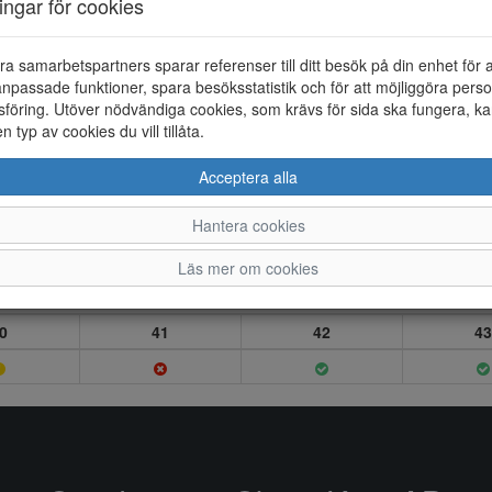
ningar för cookies
ra samarbetspartners sparar referenser till ditt besök på din enhet för 
npassade funktioner, spara besöksstatistik och för att möjliggöra perso
föring. Utöver nödvändiga cookies, som krävs för sida ska fungera, ka
en typ av cookies du vill tillåta.
Acceptera alla
Hantera cookies
Läs mer om cookies
0
41
42
43