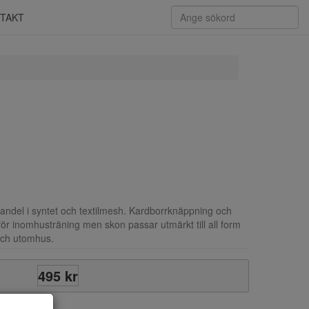
TAKT
vandel i syntet och textilmesh. Kardborrknäppning och
r inomhusträning men skon passar utmärkt till all form
 och utomhus.
495 kr