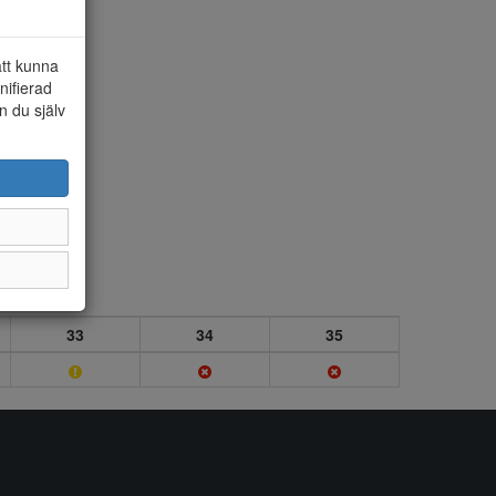
att kunna
nifierad
n du själv
33
34
35