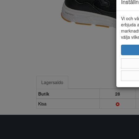
Inställ
Vi och vå
erbjuda a
marknads
välja vilk
Lagersaldo
Butik
28
Kisa