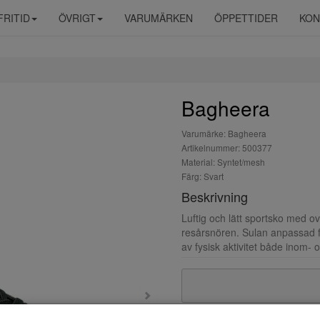
FRITID
ÖVRIGT
VARUMÄRKEN
ÖPPETTIDER
KON
Bagheera
Varumärke: Bagheera
Artikelnummer: 500377
Material: Syntet/mesh
Färg: Svart
Beskrivning
Luftig och lätt sportsko med o
resårsnören. Sulan anpassad fö
av fysisk aktivitet både inom-