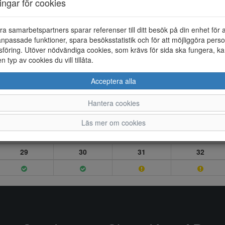
ningar för cookies
ra samarbetspartners sparar referenser till ditt besök på din enhet för 
npassade funktioner, spara besöksstatistik och för att möjliggöra perso
föring. Utöver nödvändiga cookies, som krävs för sida ska fungera, ka
en typ av cookies du vill tillåta.
Acceptera alla
Hantera cookies
Läs mer om cookies
29
30
31
32