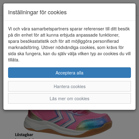
Toggl
Inställningar för cookies
navig
Vi och våra samarbetspartners sparar referenser till ditt besök
HEM
HUMMEL
på din enhet för att kunna erbjuda anpassade funktioner,
spara besöksstatistik och för att möjliggöra personifierad
marknadsföring. Utöver nödvändiga cookies, som krävs för
sida ska fungera, kan du själv välja vilken typ av cookies du vill
tillåta.
Acceptera alla
Hantera cookies
Läs mer om cookies