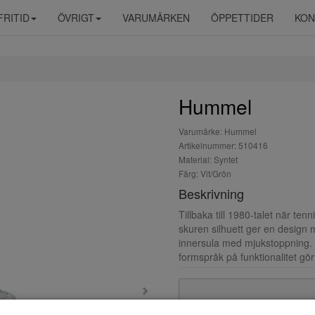
FRITID
ÖVRIGT
VARUMÄRKEN
ÖPPETTIDER
KON
Hummel
Varumärke: Hummel
Artikelnummer: 510416
Material: Syntet
Färg: Vit/Grön
Beskrivning
Tillbaka till 1980-talet när te
skuren silhuett ger en design
innersula med mjukstoppning. T
formspråk på funktionalitet gör 