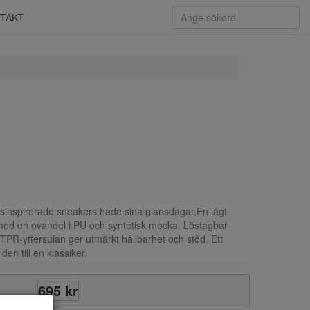
TAKT
nnisinspirerade sneakers hade sina glansdagar.En lågt
 med en ovandel i PU och syntetisk mocka. Löstagbar
PR-yttersulan ger utmärkt hållbarhet och stöd. Ett
den till en klassiker.
695 kr