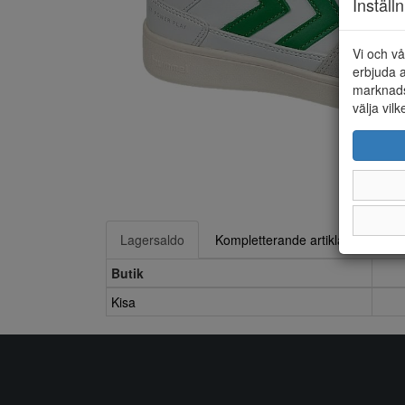
Inställ
Vi och vå
erbjuda a
marknads
välja vilk
Lagersaldo
Kompletterande artiklar
Butik
Kisa