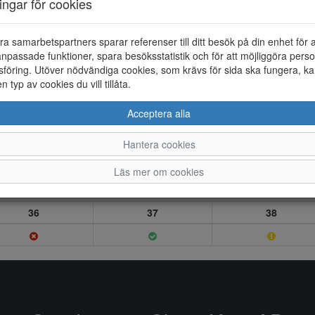
ningar för cookies
ra samarbetspartners sparar referenser till ditt besök på din enhet för 
npassade funktioner, spara besöksstatistik och för att möjliggöra perso
föring. Utöver nödvändiga cookies, som krävs för sida ska fungera, ka
en typ av cookies du vill tillåta.
Acceptera alla
Hantera cookies
Läs mer om cookies
36
37
38